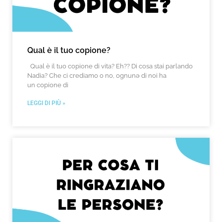
Qual è il tuo copione?
Qual è il tuo copione di vita? Eh?? Di cosa stai parlando
Nadia? Che ci crediamo o no, ognunə di noi ha
un copione di
LEGGI DI PIÙ »