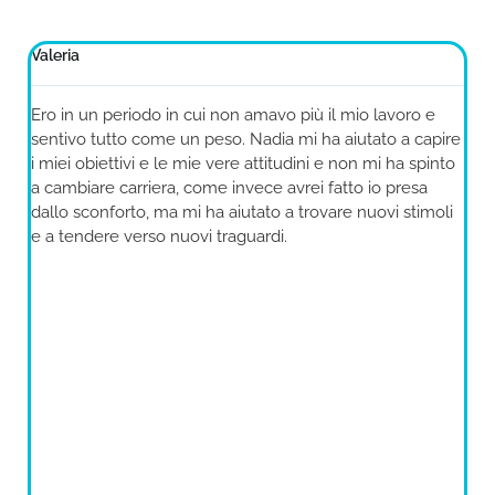
Valeria
Vi
Ero in un periodo in cui non amavo più il mio lavoro e
H
sentivo tutto come un peso. Nadia mi ha aiutato a capire
q
i miei obiettivi e le mie vere attitudini e non mi ha spinto
N
a cambiare carriera, come invece avrei fatto io presa
t
dallo sconforto, ma mi ha aiutato a trovare nuovi stimoli
a
ze
e a tendere verso nuovi traguardi.
l
f
n
f
N
a