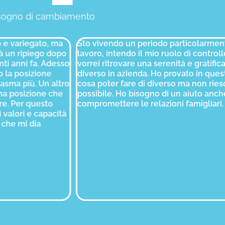
isogno di cambiamento
variegato, ma
Sto vivendo un periodo particolarmente di
un ripiego dopo
lavoro, intendo il mio ruolo di controller, 
anni fa. Adesso
vorrei ritrovare una serenità e gratificazi
 posizione
diverso in azienda. Ho provato in questi 
ma più. Un altro
cosa poter fare di diverso ma non riesco 
posizione che
possibile. Ho bisogno di un aiuto anche 
 Per questo
compromettere le relazioni famigliari.
lori e capacità
e mi dia