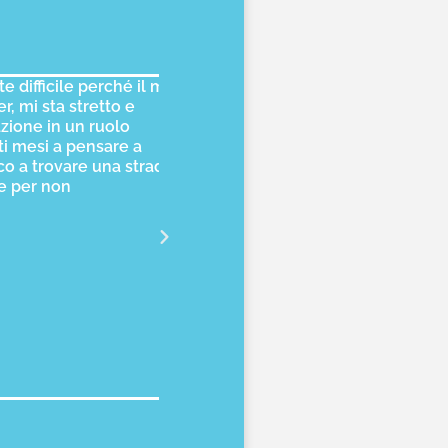
fficile perché il mio
Sono fondamentalmente insoddisfat
mi sta stretto e
professionale e del rapporto lavoro
one in un ruolo
bisogno di identificare una strada, u
mesi a pensare a
seguire.competenze e interessi, per 
a trovare una strada
professionale che famigliari.
per non