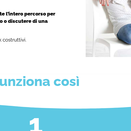
e l’intero percorso per
o o discutere di una
costruttivi.
unziona così
1