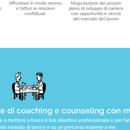
Affrontare in modo sereno
Negoziazione del proprio
i
e fattivo le relazioni
piano di sviluppo di carriera
conflittuali
con opportunità e vincoli
del mercato del lavoro
ne di coaching e counseling con 
re a mettere a fuoco il tuo obiettivo professionale e per far
io metodo di lavoro e su un percorso insieme a me.