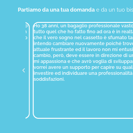
Partiamo da una tua domanda
e da un tuo b
di stallo
Ho 38 anni, un bagaglio professionale vasto e 
in cui non
tutto quel che ho fatto fino ad ora è in realtà 
, ma dato
che il vero sogno nel cassetto è sfumato tanti 
n fare le
intendo cambiare nuovamente poiché trovo la
attuale frustrante ed il lavoro non mi entusias
cambio, però, deve essere in direzione di una 
mi appassiona e che avrò voglia di sviluppare.
vorrei avere un supporto per capire su quali va
investire ed individuare una professionalità ch
soddisfazioni.