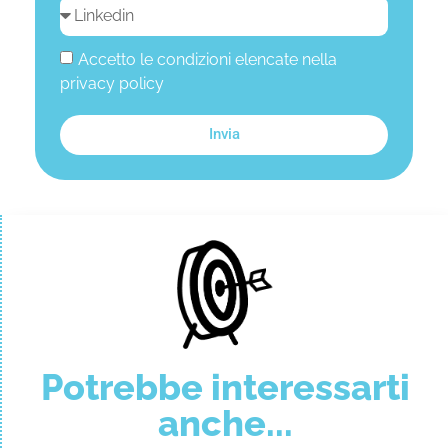
Accetto le condizioni elencate nella
privacy policy
Invia
Potrebbe interessarti
anche...