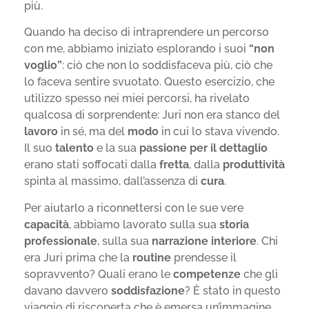
più.
Quando ha deciso di intraprendere un percorso
con me, abbiamo iniziato esplorando i suoi
“non
voglio”
: ciò che non lo soddisfaceva più, ciò che
lo faceva sentire svuotato. Questo esercizio, che
utilizzo spesso nei miei percorsi, ha rivelato
qualcosa di sorprendente: Juri non era stanco del
lavoro
in sé, ma del
modo
in cui lo stava vivendo.
Il suo
talento
e la sua
passione per il dettaglio
erano stati soffocati dalla
fretta
, dalla
produttività
spinta al massimo, dall’assenza di
cura
.
Per aiutarlo a riconnettersi con le sue vere
capacità
, abbiamo lavorato sulla sua
storia
professionale
, sulla sua
narrazione interiore
. Chi
era Juri prima che la
routine
prendesse il
sopravvento? Quali erano le
competenze
che gli
davano davvero
soddisfazione
? È stato in questo
viaggio di riscoperta che è emersa un’immagine