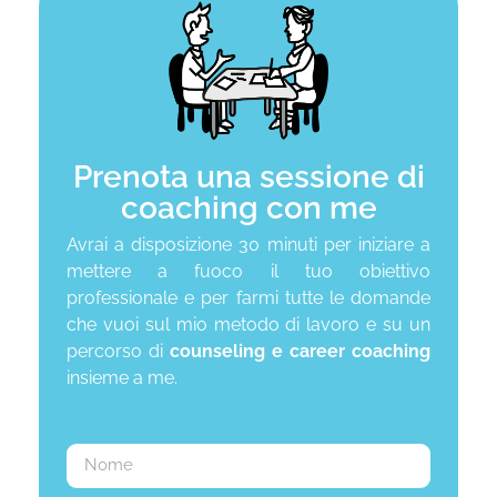
Prenota una sessione di
coaching con me
Avrai a disposizione 30 minuti per iniziare a
mettere a fuoco il tuo obiettivo
professionale e per farmi tutte le domande
che vuoi sul mio metodo di lavoro e su un
percorso di
counseling e career coaching
insieme a me.