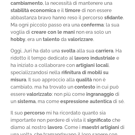
cambiamento
, la necessità di mantenere una
stabilità economica
e il
timore
di non essere
abbastanza bravo hanno reso il percorso
sfidante
.
Ma ogni piccolo passo era una
conferma
: la sua
voglia di
creare con le mani
non era solo un
hobby
, era un
talento
da
valorizzare
.
Oggi, Juri ha dato una
svolta
alla sua
carriera
. Ha
ridotto il tempo dedicato al
lavoro industriale
e
ha iniziato a collaborare con
artigiani locali
,
specializzandosi nella
rifinitura di mobili su
misura
. Il suo approccio alla
qualità
non è
cambiato, ma ha trovato un
contesto
in cui può
essere
valorizzato
: non più come
ingranaggio
di
un
sistema
, ma come
espressione autentica
di sé.
Il suo
percorso
mi ha ricordato quanto sia
importante non perdere di vista il
significato
che
diamo al nostro
lavoro
. Come i
maestri artigiani
di
una volta, che tramandavano il loro sapere con