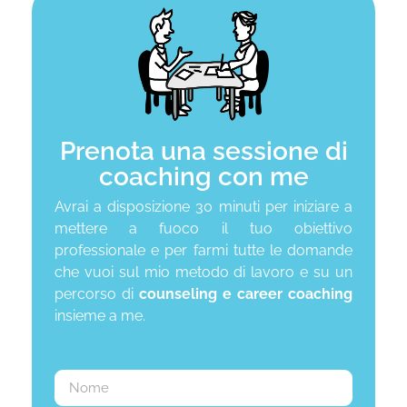
Prenota una sessione di
coaching con me
Avrai a disposizione 30 minuti per iniziare a
mettere a fuoco il tuo obiettivo
professionale e per farmi tutte le domande
che vuoi sul mio metodo di lavoro e su un
percorso di
counseling e career coaching
insieme a me.